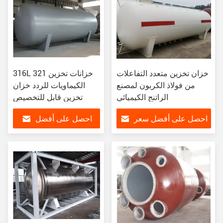
خزان تخزين متعدد التفاعلات
316L 321 خزانات تخزين
من فولاذ الكربون لمصنع
الكيماويات للردد خزان
الراتنج الكيميائي
تخزين قابل للتخصيص
احصل على أفضل سعر
احصل على أفضل
سعر