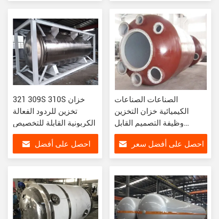
سعر
الصناعات الصناعات
321 309S 310S خزان
الكيميائية خزان التخزين
تخزين للردود الفعالة
وظيفة التصميم القابل
الكربونية القابلة للتخصيص
للتخصيص والقدرة
احصل على أفضل سعر
احصل على أفضل
سعر