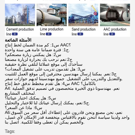
الأسئلة الشائعة
س1: كم مدة الضمان لخط إنتاج AAC؟
ج1: فترة ضماننا عامة هي سنة واحدة.
س2: هل يمكنني زيارة مصنعكم؟
ج2:نعم نرحب بك بحرارة لزيارة مصنعنا
سنأخذك إلى موقع عملائنا لنلقي نظرة حقيقية
س3: هل تقدمون تدريب على تشغيل المعدات؟
ج3:نعم. يمكننا إرسال مهندسين محترفين إلى موقع العمل للتثبيت
والتعديل والتدريب على التشغيل. جميع مهندسيننا لديهم جوازات سفر.
س4: هل تقدم مخطط تدفق خط إنتاج AAC بالكامل؟
A4: نعم. مهندسونا ذوي الخبرة متخصصون في تصميم تدفق العملية
لمختلف المشاريع.
س5: هل يمكنك اختبار عيناتنا؟
ج5:نعم، يمكنك إرسال عيناتك لنا للاختبار والتحليل.
س6: ماذا عن السعر؟
A6:نعم، نحن مصنع ونحن قادرون على إعطاءك أقل سعر من السوق
واحد ولدينا سياسة أننحن نقوم بالاقتباس منخفضة قدر الإمكان لأي عميل،
والخصم يمكن أن تعطى وفقا للكمية. اتصل بنا.
Tags: