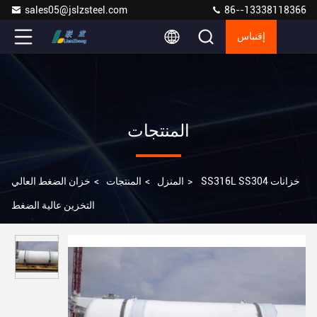
sales05@jslzsteel.com
86--13338118366
إقتباس
المنتجات
SS316L SS304 خزانات
>
المنزل
>
المنتجات
>
خزان الضغط العالي
التخزين عالية الضغط