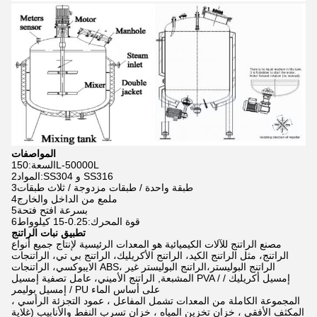
المواصفات
1السعة:50L-50000L
2المواد:SS304 و SS316
3طبقة واحدة / طبقات مزدوجة / ثلاث طبقات
4ملمع من الداخل والخارج
5بسرعة افتح فتحة
6قوة المحرك:0.25-15 كيلوواط
تطبيق نبات الراتنج
مصنع الراتنج للآلات الكيميائية هو المعدات الرئيسية لإنتاج جميع أنواع
الراتنج، مثل الراتنج الكيد، الراتنج الأكريليك، الراتنج بي تي، الراتنجات
الايبوكسي، الراتنجات ABS، الراتنج البوليستر،الراتنج البوليستر غير
المشبعة, الراتنج الأميني، عامل تصفية إمسيل PVA / إمسيل أكريليك /
إمسيل بوليمر / PU على أساس الماء
المجموعة الكاملة من المعدات تشمل المفاعل ، عمود التجزئة الرأسي ،
المكثف الأفقي ، خزان تخزين المياه ، خزان تسرب النفط والأنابيب (غلاية