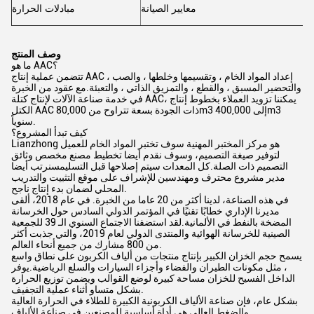
معايير الصيانة
مبادلات الحرارة
وصف المنتج
ما هو AAC؟
تتضمن عملية إنتاج AAC إعداد المواد الخام ، وتقسيمها وخلطها ، والصب ،
والتحضير المسبق ، والقطع ، والتمزيق الذاتي ، والتعبئة.مع عقود من الخبرة
في خدمة صناعة الآلات لإنتاج كتلة AAC، يمكننا تزويد العملاء بخطوط إنتاج
الكتل AAC ذات الجودة بسعة تتراوح من 80,000m3 إلى 400,000m3
سنوياً.
كيف تبدأ المشروع؟
Lianzhong هو مركز المختبر المهنية سوف تختبر المواد الخام للعميل
لتوفير صيغة التصميم، وسوف نقدم أيضا تخطيط مصنع مخصص وثائق
التصميم ذات الصلة.كل المعدات سيتم إصلاحها قبل التسليمسنرتب أيضا
مدير مشروع محترف ومهندسين للإشراف على موقع التثبيت والتدريب
المحلي لضمان بدء إنتاج ناجح.
في هذه الصناعة، لدينا أكثر من 20 عاما من الخبرة. في عام 2018، ألقى
مديرنا الإداري خطابًا تقنيًا في المؤتمر الدولي السادس حول الخرسانة
المضخة بالنفط في الألمانية.لقد استضفنا الاجتماع السنوي الـ 39 للجمعية
الصينية للخرسانة الهوائية والمنتدى الدولي لعام 2019، والتي جذبت أكثر
من 800 مشارك من جميع أنحاء العالم.
يسمح حجم الخزان الكبير بإنتاج منتجات من ألياف الكربون على نطاق واسع
، مثل مكونات الطيران والفضاء وأجزاء السيارات والسلع الرياضية.يوفر
الداخل الفسيح للخزان مساحة كبيرة لوضع القوالب ويضمن توزيع الحرارة
بشكل متساو أثناء عملية التجفيف.
بشكل عام، فإن صناعة الألياف الكربونية الكبيرة للطلاء في الحرارة العالية
والضغط العالي هي أداة أساسية للمصنعين في صناعة الألياف