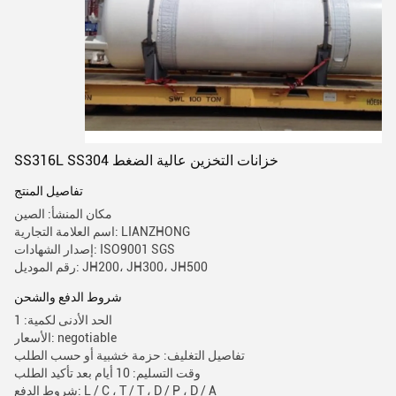
SS316L SS304 خزانات التخزين عالية الضغط
تفاصيل المنتج
مكان المنشأ: الصين
اسم العلامة التجارية: LIANZHONG
إصدار الشهادات: ISO9001 SGS
رقم الموديل: JH200، JH300، JH500
شروط الدفع والشحن
الحد الأدنى لكمية: 1
الأسعار: negotiable
تفاصيل التغليف: حزمة خشبية أو حسب الطلب
وقت التسليم: 10 أيام بعد تأكيد الطلب
شروط الدفع: L / C ، T / T ، D / P ، D / A