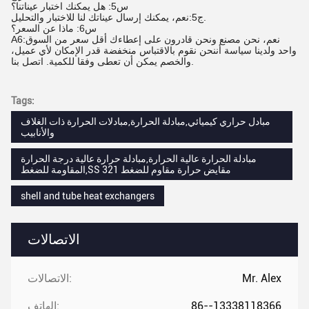
س5: هل يمكنك اختبار عيناتنا؟
ج5:نعم، يمكنك إرسال عيناتك لنا للاختبار والتحليل.
س6: ماذا عن السعر؟
A6:نعم، نحن مصنع ونحن قادرون على إعطاءك أقل سعر من السوق
واحد ولدينا سياسة أننحن نقوم بالاقتباس منخفضة قدر الإمكان لأي عميل،
والخصم يمكن أن تعطى وفقا للكمية. اتصل بنا.
Tags:
مبادل حراري كيميائي,مبادلة الحرارة,مبادلات الحرارة ذات الغلاف
والأنابيب
مبادلة الحرارة عالية الحرارة,مبادلة حرارة عالية درجة الحرارة
المقاومة للضغط,SS 321 مقايض حرارة مقاوم للضغط
shell and tube heat exchangers
الاتصالات
Mr. Alex
الاتصالات:
86--13338118366
الهاتف: