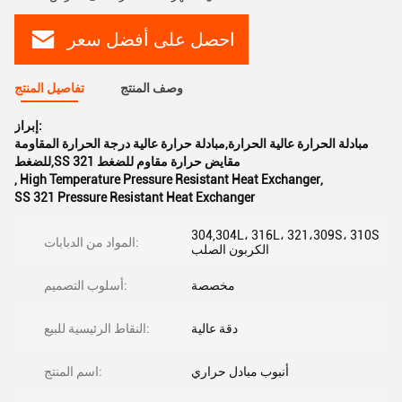
احصل على أفضل سعر
وصف المنتج
تفاصيل المنتج
إبراز:
مبادلة الحرارة عالية الحرارة,مبادلة حرارة عالية درجة الحرارة المقاومة
للضغط,SS 321 مقايض حرارة مقاوم للضغط
,
High Temperature Pressure Resistant Heat Exchanger
,
SS 321 Pressure Resistant Heat Exchanger
304,304L، 316L، 321،309S، 310S
المواد من الدبابات:
الكربون الصلب
مخصصة
أسلوب التصميم:
دقة عالية
النقاط الرئيسية للبيع:
أنبوب مبادل حراري
اسم المنتج: