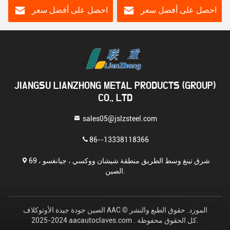
احصل على أفضل سعر
احصل على أفضل سعر
JIANGSU LIANZHONG METAL PRODUCTS (GROUP)
CO., LTD
sales05@jslzsteel.com
86--13338118366
69 شرق تينغ وسط الطريق منطقة شيشان ووكسي ، جيانغسو ،
الصين.
الصين جودة جيدة الأوتوكلاف AAC المورد. حقوق الطبع والنشر ©
2024-2025 aacautoclaves.com . كل الحقوق محفوظة.