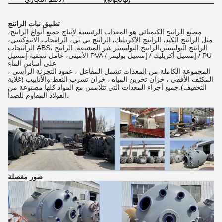
تطبيق نبات الراتنج
مصنع الراتنج الكيميائي هو المعدات الرئيسية لإنتاج جميع أنواع الراتنج،
مثل الراتنج الكيد، الراتنج الأكريليك، الراتنج بي تي، الراتنجات الايبوكسي،
الراتنجات ABS، الراتنج البوليستر،الراتنج البوليستر غير المشبعة, الراتنج
الأميني، عامل تصفية إمسيل PVA / إمسيل أكريليك / إمسيل بوليمر / PU
على أساس الماء
المجموعة الكاملة من المعدات تشمل المفاعل ، عمود التجزئة الرأسي ،
المكثف الأفقي ، خزان تخزين المياه ، خزان تسرب النفط والأنابيب (غلاية
التخفيف).جميع أجزاء المعدات التي تتلامس مع المواد كلها مصنوعة من
الفولاذ المقاوم للصدأ.
صور مفصلة