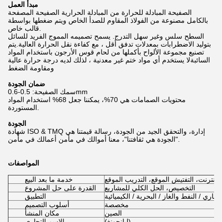
مبدأ العمل
الصفيحة المبادلة للحرارة من المبادلة الحرارية الصفيحة المصفحة
بالكامل مصنوعة من الفولاذ المقاوم للصدأ الخاص ويتم ضغطها بواسطة
قالب خاص.
السطح سلس وغير سهل التدرج. يسمح تصميمه المموج الفريد للسائل
بتوليد الاضطرابات بمعدلات تدفق أقل ، مع كفاءة نقل الحرارة العالية.يتم
تصنيع مجموعة الألواح بأكملها من لحام قوس الأرجون باستخدام المواد
السائبةلا يستخدم أي مواد ختم غير معدنية ، لذلك لديه درجة حرارة عالية
ومقاومة الضغط
ضمان الجودة
سمك الصفيحة: 0.5-0.6mm
محتويات الصمامات هي 70%، يمكننا جعل 68% استخدام المواد
المستوردة.
الجودة
شهادة ISO & TMQ إدارة، والتحقق الجيد من الجودة، رسالة قيمتنا هي
"الجودة هي ثقافتنا"، معنا أموالك في مأمن أعمالك في مأمن.
المواصفات
الإنترنت، التفتيش الموقع، التدريب الموقع
خدمة ما بعد البيع
التخصيص، الحل الكلي للمشاريع
القدرة على حل المشروع
اري / النفط والغاز / البحرية / الكيميائية
التطبيق
مخصصة
أسلوب التصميم
الصين
مكان المنشأ
(ليانجونغ)
الاسم التجاري