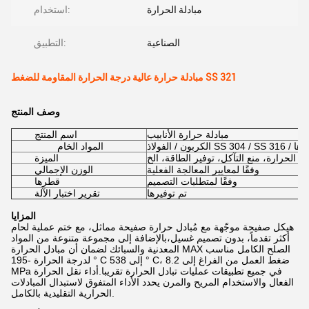
مبادلة الحرارة
استخدام:
الصناعية
التطبيق:
مبادلة حرارة عالية درجة الحرارة المقاومة للضغط SS 321
وصف المنتج
مبادلة حرارة الأنابيب
اسم المنتج
لفولاذ SS 304 / SS 316 / غيرها
المواد الخام
ل الحرارة، منع التآكل، توفير الطاقة، الخ
الميزة
وفقًا لمعايير المعالجة الفعلية
الوزن الإجمالي
وفقًا لمتطلبات التصميم
قطرها
تم توفيرها
تقرير اختبار الآلة
المزايا
هيكل صفيحة موجّهة مع مُبادل حرارة صفيحة مماثل، مع ختم عملية لحام
أكثر تقدماً، بدون تصميم غسيل،بالإضافة إلى مجموعة متنوعة من المواد
المعدنية والسبائك لضمان أن مبادل الحرارة MAX الصلح الكامل مناسب
لدرجة الحرارة -195 ° C إلى 538 ° C، ضغط العمل من الفراغ إلى 8.2
MPa في جميع تطبيقات عمليات تبادل الحرارة تقريبا.أداء نقل الحرارة
الفعال والاستخدام المريح والمرن يحدد الأداء المتفوق لاستبدال المبادلات
الحرارية التقليدية بالكامل.