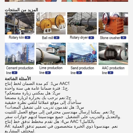
المزيد من المنتجات
الأسئلة الشائعة
س1: كم مدة الضمان لخط إنتاج AAC؟
ج1: فترة ضماننا عامة هي سنة واحدة.
س2: هل يمكنني زيارة مصنعكم؟
ج2:نعم نرحب بك بحرارة لزيارة مصنعنا
سنأخذك إلى موقع عملائنا لنلقي نظرة حقيقية
س3: هل تقدمون تدريب على تشغيل المعدات؟
ج3:نعم. يمكننا إرسال مهندسين محترفين إلى موقع العمل للتثبيت
والتعديل والتدريب على التشغيل. جميع مهندسيننا لديهم جوازات سفر.
س4: هل تقدم مخطط تدفق خط إنتاج AAC بالكامل؟
A4: نعم. مهندسونا ذوي الخبرة متخصصون في تصميم تدفق العملية
لمختلف المشاريع.